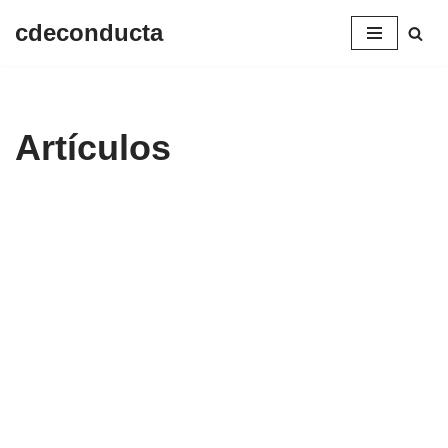
cdeconducta
Saltar
al
contenido
Artículos