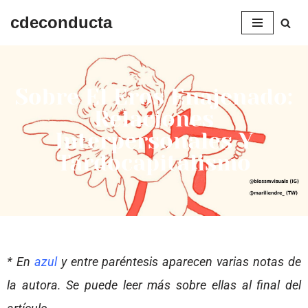
cdeconducta
Saltar
al
contenido
Sobre El Eros Enajenado:
Relaciones
Interpersonales Y
Tardocapitalismo
* En
azul
y entre paréntesis aparecen varias notas de
la autora. Se puede leer más sobre ellas al final del